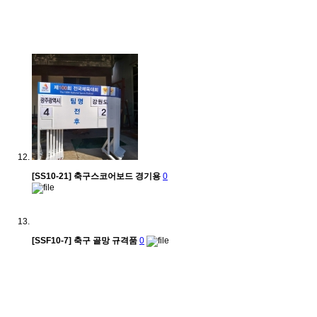
[SS10-21] 축구스코어보드 경기용
0
[SSF10-7] 축구 골망 규격품
0