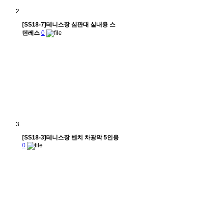
[SS18-7]테니스장 심판대 실내용 스
텐레스
0
[SS18-3]테니스장 벤치 차광막 5인용
0