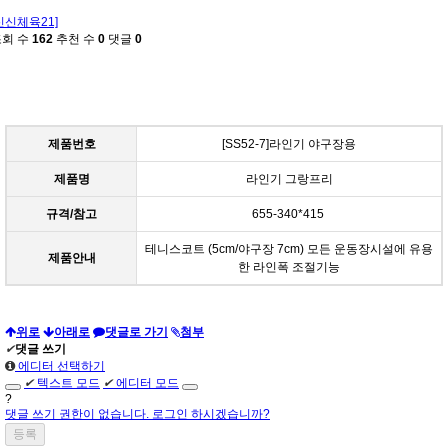
신신체육21]
조회 수
162
추천 수
0
댓글
0
제품번호
[SS52-7]라인기 야구장용
제품명
라인기 그랑프리
규격/참고
655-340*415
테니스코트 (5cm/야구장 7cm) 모든 운동장시설에 유용
제품안내
한 라인폭 조절기능
위로
아래로
댓글로 가기
첨부
✔
댓글 쓰기
에디터 선택하기
✔
텍스트 모드
✔
에디터 모드
?
댓글 쓰기 권한이 없습니다. 로그인 하시겠습니까?