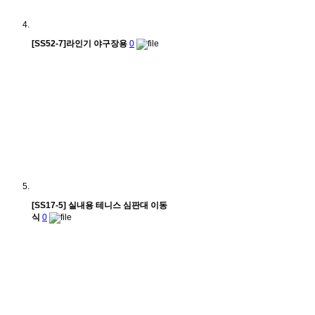
[SS52-7]라인기 야구장용
0
[SS17-5] 실내용 테니스 심판대 이동
식
0