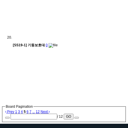
[SS19-1] 기둥보호대
0
Board Pagination
Prev
1
3
4
5
6
7
...
12
Next
/ 12
GO