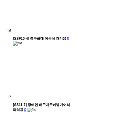
[SSF10-4] 축구골대 이동식 경기용
0
[SS11-7] 장애인 배구지주베벨기어식
좌식용
0