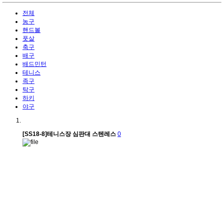
전체
농구
핸드볼
풋살
축구
배구
배드민턴
테니스
족구
탁구
하키
야구
[SS18-8]테니스장 심판대 스텐레스
0