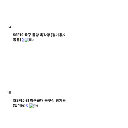
SSF10 축구 골망 육각망 [경기용,이
동용]
0
[SSF10-8] 축구골대 금구식 경기용
(알미늄)
0