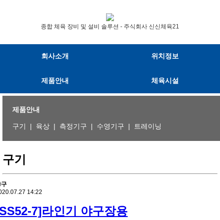
종합 체육 장비 및 설비 솔루션 - 주식회사 신신체육21
회사소개
위치정보
제품안내
체육시설
제품안내
구기
|
육상
|
측정기구
|
수영기구
|
트레이닝
구기
야구
020.07.27 14:22
[SS52-7]라인기 야구장용