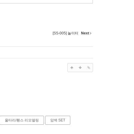
[SS-005] 놀이터
Next
울타리/휀스 리모델링
암벽 SET