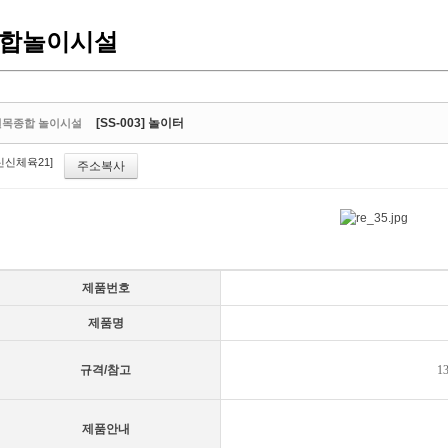
합놀이시설
[SS-003] 놀이터
원목종합 놀이시설
신신체육21]
주소복사
제품번호
제품명
규격/참고
13
제품안내