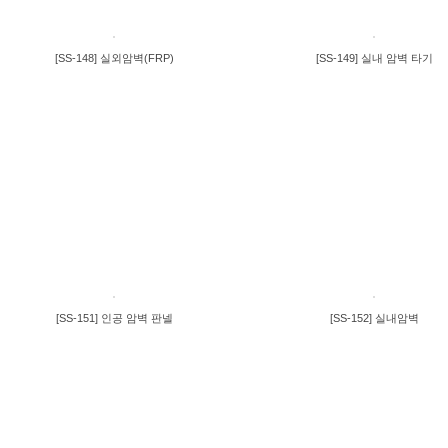
[SS-148] 실외암벽(FRP)
[SS-149] 실내 암벽 타기
[SS-151] 인공 암벽 판넬
[SS-152] 실내암벽