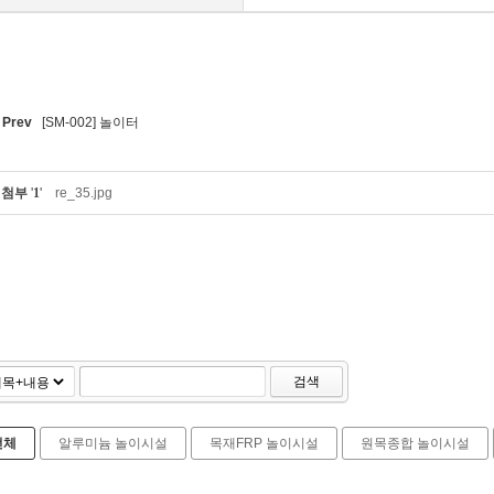
Prev
[SM-002] 놀이터
첨부
'
1
'
re_35.jpg
검색
전체
알루미늄 놀이시설
목재FRP 놀이시설
원목종합 놀이시설